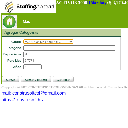
ACTIVOS 3000
Dólar hoy
:
$ 3,179.4
Más
Agregar Categorias
Grupo
Categoria
Depreciable
Porc Mes
Años
Salvar
Salvar y Nuevo
Cancelar
Copyright © 2025 CONSTRUSOFT COLOMBIA SAS All rights reserved..Todos los De
mail: construsoftcol@gmail.com
https://construsoft.biz